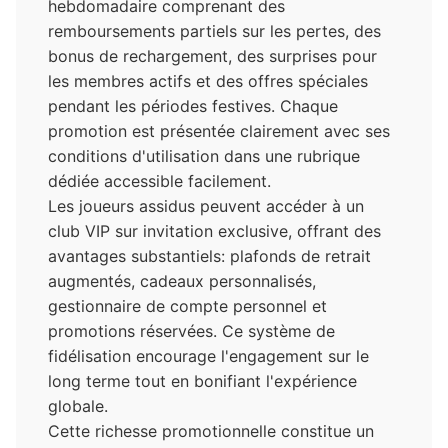
hebdomadaire comprenant des
remboursements partiels sur les pertes, des
bonus de rechargement, des surprises pour
les membres actifs et des offres spéciales
pendant les périodes festives. Chaque
promotion est présentée clairement avec ses
conditions d'utilisation dans une rubrique
dédiée accessible facilement.
Les joueurs assidus peuvent accéder à un
club VIP sur invitation exclusive, offrant des
avantages substantiels: plafonds de retrait
augmentés, cadeaux personnalisés,
gestionnaire de compte personnel et
promotions réservées. Ce système de
fidélisation encourage l'engagement sur le
long terme tout en bonifiant l'expérience
globale.
Cette richesse promotionnelle constitue un