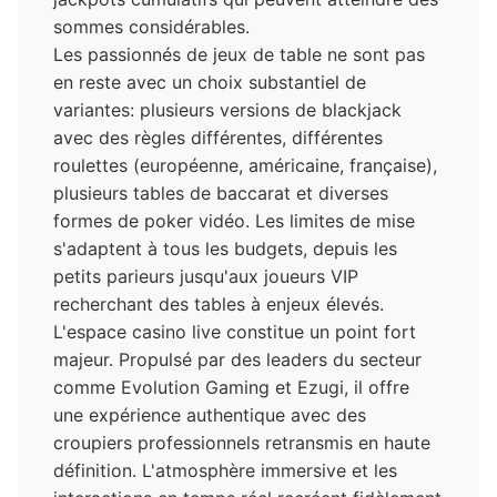
sommes considérables.
Les passionnés de jeux de table ne sont pas
en reste avec un choix substantiel de
variantes: plusieurs versions de blackjack
avec des règles différentes, différentes
roulettes (européenne, américaine, française),
plusieurs tables de baccarat et diverses
formes de poker vidéo. Les limites de mise
s'adaptent à tous les budgets, depuis les
petits parieurs jusqu'aux joueurs VIP
recherchant des tables à enjeux élevés.
L'espace casino live constitue un point fort
majeur. Propulsé par des leaders du secteur
comme Evolution Gaming et Ezugi, il offre
une expérience authentique avec des
croupiers professionnels retransmis en haute
définition. L'atmosphère immersive et les