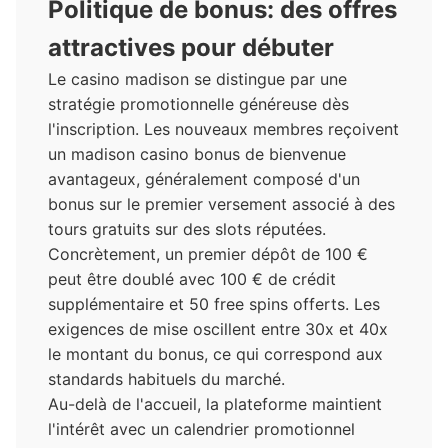
Politique de bonus: des offres
attractives pour débuter
Le casino madison se distingue par une
stratégie promotionnelle généreuse dès
l'inscription. Les nouveaux membres reçoivent
un madison casino bonus de bienvenue
avantageux, généralement composé d'un
bonus sur le premier versement associé à des
tours gratuits sur des slots réputées.
Concrètement, un premier dépôt de 100 €
peut être doublé avec 100 € de crédit
supplémentaire et 50 free spins offerts. Les
exigences de mise oscillent entre 30x et 40x
le montant du bonus, ce qui correspond aux
standards habituels du marché.
Au-delà de l'accueil, la plateforme maintient
l'intérêt avec un calendrier promotionnel