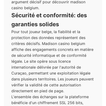
argument décisif pour découvrir madison
casino belgium.
Sécurité et conformité: des
garanties solides
Pour tout joueur belge, la fiabilité et la
protection des données représentent des
critères décisifs. Madison casino belgium
affiche des engagements concrets en matière
de sécurité informatique et de conformité
légale. Le site opère sous licence
internationale délivrée par l'autorité de
Curaçao, permettant une exploitation légale
dans plusieurs territoires. Les joueurs peuvent
vérifier la validité de cette autorisation
directement en pied de page.
L'ensemble des échanges sur la plateforme
bénéficie d'un chiffrement SSL 256 bits,