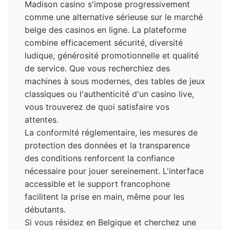
Madison casino s'impose progressivement
comme une alternative sérieuse sur le marché
belge des casinos en ligne. La plateforme
combine efficacement sécurité, diversité
ludique, générosité promotionnelle et qualité
de service. Que vous recherchiez des
machines à sous modernes, des tables de jeux
classiques ou l'authenticité d'un casino live,
vous trouverez de quoi satisfaire vos
attentes.
La conformité réglementaire, les mesures de
protection des données et la transparence
des conditions renforcent la confiance
nécessaire pour jouer sereinement. L'interface
accessible et le support francophone
facilitent la prise en main, même pour les
débutants.
Si vous résidez en Belgique et cherchez une