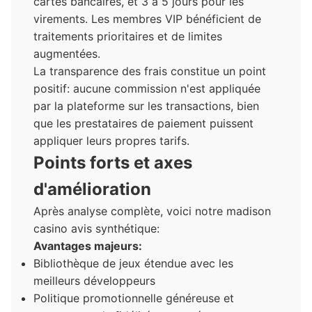
cartes bancaires, et 3 à 5 jours pour les
virements. Les membres VIP bénéficient de
traitements prioritaires et de limites
augmentées.
La transparence des frais constitue un point
positif: aucune commission n'est appliquée
par la plateforme sur les transactions, bien
que les prestataires de paiement puissent
appliquer leurs propres tarifs.
Points forts et axes
d'amélioration
Après analyse complète, voici notre madison
casino avis synthétique:
Avantages majeurs:
Bibliothèque de jeux étendue avec les
meilleurs développeurs
Politique promotionnelle généreuse et